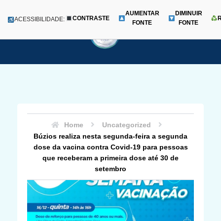
AUMENTAR
DIMINUIR
CONTRASTE
Menu
ACESSIBILIDADE:
FONTE
FONTE
Pular
para
o
conteúdo
Home
Uncategorized
Búzios realiza nesta segunda-feira a segunda
dose da vacina contra Covid-19 para pessoas
que receberam a primeira dose até 30 de
setembro