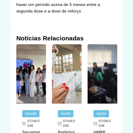
haver um período acima de 5 meses entre a
segunda dose e a dose de reforço.
Notícias Relacionadas
MULHER
SAÚDE
SAÚDE
07/08/2
07/08/2
07/08/2
A
026
026
026
Secretari
Prefeitur
HMRP
A