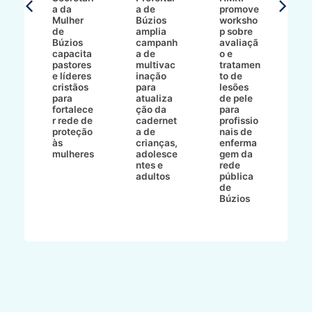
a da
a de
promove
8/2
Mulher
Búzios
worksho
de
amplia
p sobre
a
Búzios
campanh
avaliaçã
B
e
capacita
a de
o e
p
pastores
multivac
tratamen
O
e líderes
inação
to de
a
cristãos
para
lesões
E
s
para
atualiza
de pele
il
to
fortalece
ção da
para
c
r rede de
cadernet
profissio
pa
ão
proteção
a de
nais de
ç
va
às
crianças,
enferma
a
mulheres
adolesce
gem da
d
ntes e
rede
r
-
adultos
pública
p
de
m
go
Búzios
l