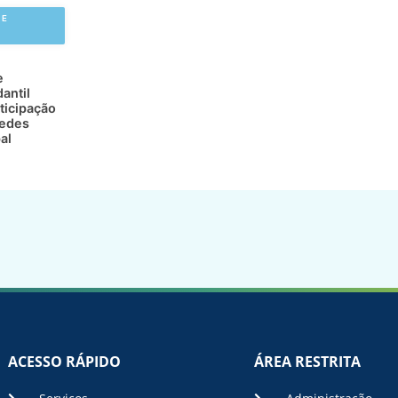
 E
e
antil
ticipação
redes
al
ACESSO RÁPIDO
ÁREA RESTRITA