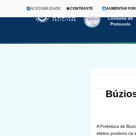
ACESSIBILIDADE:
CONTRASTE
AUMENTAR FON
Menu
Pular
Consulta de
Protocolo
para
o
conteúdo
Búzios
A Prefeitura de Búzi
efeitos positivos na