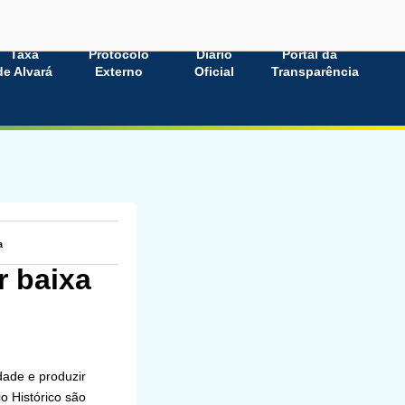
Taxa
Protocolo
Diário
Portal da
de Alvará
Externo
Oficial
Transparência
a
r baixa
dade e produzir
o Histórico são