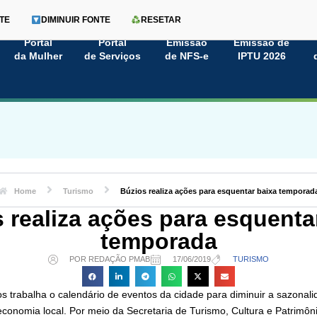
TE
DIMINUIR FONTE
RESETAR
Portal
Portal
Emissão
Emissão de
da Mulher
de Serviços
de NFS-e
IPTU 2026
Home
Turismo
Búzios realiza ações para esquentar baixa temporad
 realiza ações para esquenta
temporada
POR REDAÇÃO PMAB
17/06/2019
TURISMO
os trabalha o calendário de eventos da cidade para diminuir a sazonali
 economia local. Por meio da Secretaria de Turismo, Cultura e Patrimôni