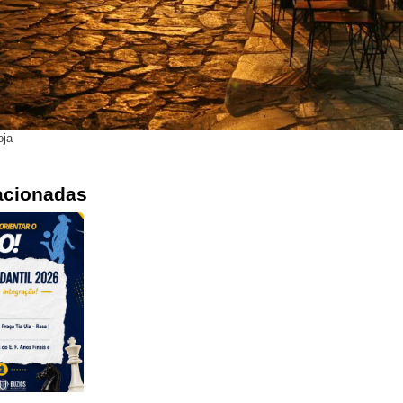
oja
acionadas