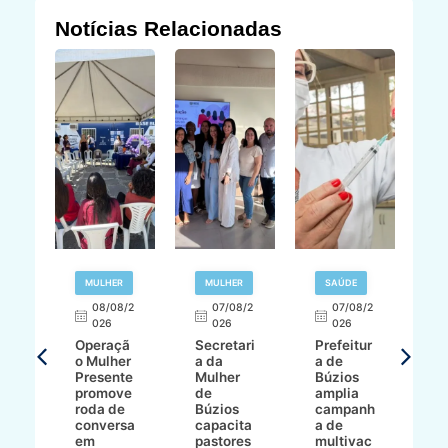
Notícias Relacionadas
R
MULHER
MULHER
SAÚDE
E
08/08/2
07/08/2
07/08/2
026
026
026
T
Operaçã
Secretari
Prefeitur
H
o Mulher
a da
a de
p
8/2
Presente
Mulher
Búzios
w
promove
de
amplia
p
roda de
Búzios
campanh
a
tur
conversa
capacita
a de
o 
em
pastores
multivac
t