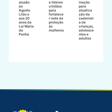
alusão
e líderes
inação
t
ré-
ao
cristãos
para
l
çõe
Agosto
para
atualiza
d
a
Lilás e
fortalece
ção da
p
a
aos 20
r rede de
cadernet
pr
s
anos da
proteção
a de
n
s"
Lei Maria
às
crianças,
e
da
mulheres
adolesce
g
aç
Penha
ntes e
r
adultos
p
o
d
B