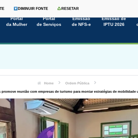
TE
DIMINUIR FONTE
RESETAR
Portal
Portal
Emissão
Emissão de
da Mulher
de Serviços
de NFS-e
IPTU 2026
Home
Ordem Pública
 promove reunião com empresas de turismo para montar estratégias de mobilidade