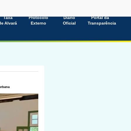
Taxa
Protocolo
Diário
Portal da
de Alvará
Externo
Oficial
Transparência
 urbana