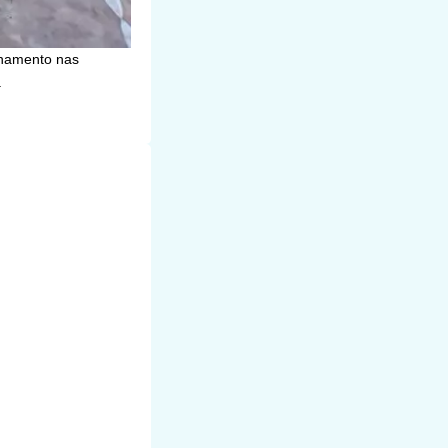
onamento nas
.