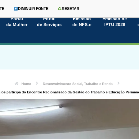
TE
DIMINUIR FONTE
RESETAR
Portal
Portal
Emissão
Emissão de
da Mulher
de Serviços
de NFS-e
IPTU 2026
Home
Desenvolvimento Social, Trabalho e Renda
ios participa do Encontro Regionalizado da Gestão do Trabalho e Educação Perman