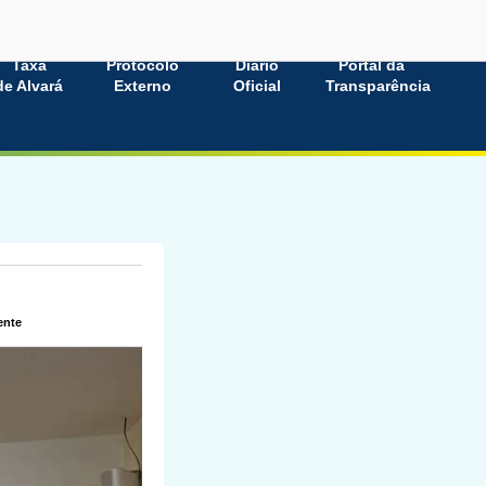
Taxa
Protocolo
Diário
Portal da
de Alvará
Externo
Oficial
Transparência
ente