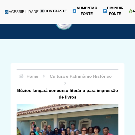
AUMENTAR
DIMINUIR
CONTRASTE
Menu
ACESSIBILIDADE:
FONTE
FONTE
Pular
para
o
conteúdo
Home
Cultura e Patrimônio Histórico
Búzios lançará concurso literário para impressão
de livros