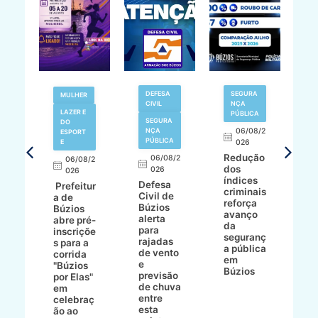
V
DEFESA
SEGURA
MULHER
N
CIVIL
NÇA
LAZER E
PÚBLICA
SEGURA
DO
,
NÇA
06/08/2
ESPORT
L
S
PÚBLICA
E
026
a
Redução
06/08/2
06/08/2
I
dos
026
8/2
026
p
índices
Defesa
p
Prefeitur
criminais
Civil de
s
a de
reforça
Búzios
c
ív
Búzios
avanço
alerta
a
abre pré-
da
para
s
:
inscriçõe
seguranç
rajadas
n
s para a
a pública
de vento
tr
corrida
em
e
p
go
"Búzios
Búzios
previsão
m
lga
por Elas"
de chuva
i
em
entre
ni
celebraç
esta
ão ao