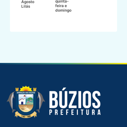
quinta-
Agosto
feira e
ho
Lilás
domingo