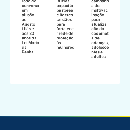
roda de
Búzios
campanh
a
tur
conversa
capacita
a de
o 
em
pastores
multivac
t
alusão
e líderes
inação
t
ré-
ao
cristãos
para
l
çõe
Agosto
para
atualiza
d
a
Lilás e
fortalece
ção da
p
a
aos 20
r rede de
cadernet
pr
s
anos da
proteção
a de
n
s"
Lei Maria
às
crianças,
e
da
mulheres
adolesce
g
aç
Penha
ntes e
r
adultos
p
o
d
B