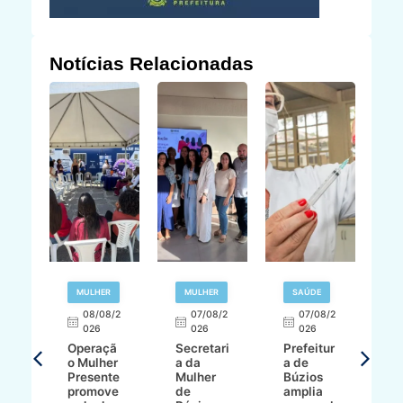
Notícias Relacionadas
R
MULHER
MULHER
SAÚDE
E
08/08/2
07/08/2
07/08/2
026
026
026
T
Operaçã
Secretari
Prefeitur
H
o Mulher
a da
a de
p
8/2
Presente
Mulher
Búzios
w
promove
de
amplia
p