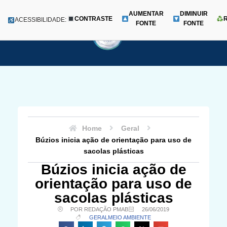
AUMENTAR
DIMINUIR
CONTRASTE
Menu
ACESSIBILIDADE:
FONTE
FONTE
Pular
para
o
conteúdo
Home
Geral
Búzios inicia ação de orientação para uso de
sacolas plásticas
Búzios inicia ação de
orientação para uso de
sacolas plásticas
POR REDAÇÃO PMAB
26/06/2019
GERAL
MEIO AMBIENTE