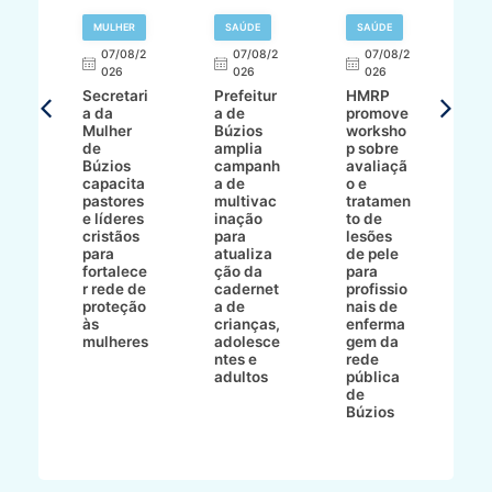
MULHER
SAÚDE
SAÚDE
07/08/2
07/08/2
07/08/2
A
026
026
026
Secretari
Prefeitur
HMRP
A
a da
a de
promove
8/2
Mulher
Búzios
worksho
de
amplia
p sobre
a
Búzios
campanh
avaliaçã
B
e
capacita
a de
o e
p
pastores
multivac
tratamen
O
e líderes
inação
to de
a
cristãos
para
lesões
E
s
para
atualiza
de pele
il
to
fortalece
ção da
para
c
r rede de
cadernet
profissio
pa
ão
proteção
a de
nais de
ç
va
às
crianças,
enferma
a
mulheres
adolesce
gem da
d
ntes e
rede
r
-
adultos
pública
p
de
m
go
Búzios
l