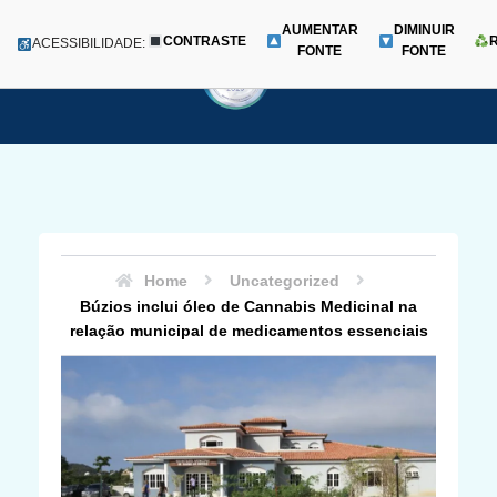
AUMENTAR
DIMINUIR
CONTRASTE
Menu
ACESSIBILIDADE:
FONTE
FONTE
Pular
para
o
conteúdo
Home
Uncategorized
Búzios inclui óleo de Cannabis Medicinal na
relação municipal de medicamentos essenciais