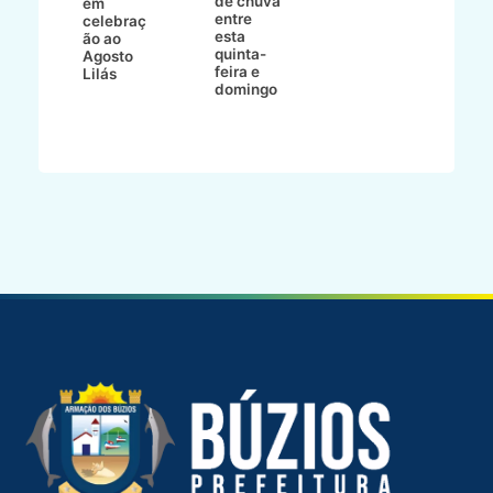
de chuva
i
em
entre
ni
celebraç
esta
ão ao
quinta-
Agosto
feira e
ho
Lilás
domingo