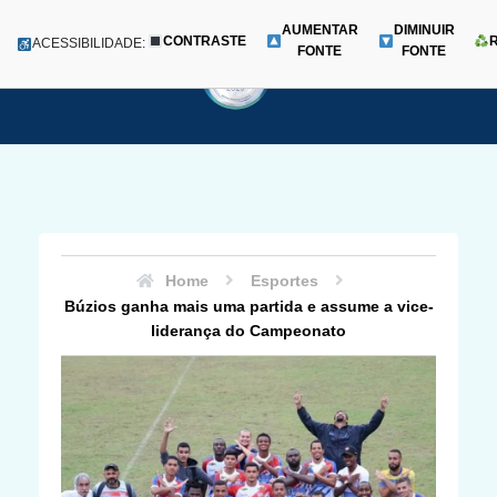
AUMENTAR
DIMINUIR
CONTRASTE
Menu
ACESSIBILIDADE:
FONTE
FONTE
Pular
para
o
conteúdo
Home
Esportes
Búzios ganha mais uma partida e assume a vice-
liderança do Campeonato