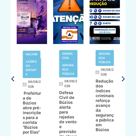
V
DEFESA
SEGURA
MULHER
N
CIVIL
NÇA
LAZER E
PÚBLICA
SEGURA
DO
,
NÇA
06/08/2
ESPORT
L
S
PÚBLICA
E
026
a
Redução
06/08/2
06/08/2
I
dos
026
8/2
026
p
índices
Defesa
p
Prefeitur
criminais
Civil de
s
a de
reforça
Búzios
c
ív
Búzios
avanço
alerta
a
abre pré-
da
para
s
:
inscriçõe
seguranç
rajadas
n
s para a
a pública
de vento
tr
corrida
em
e
p
go
"Búzios
Búzios
previsão
m
lga
por Elas"