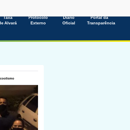
Taxa
Protocolo
Diário
Portal da
de Alvará
Externo
Oficial
Transparência
lcoolismo