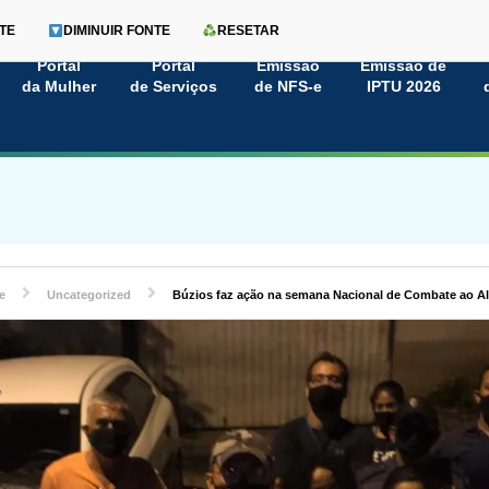
TE
DIMINUIR FONTE
RESETAR
Portal
Portal
Emissão
Emissão de
da Mulher
de Serviços
de NFS-e
IPTU 2026
e
Uncategorized
Búzios faz ação na semana Nacional de Combate ao A