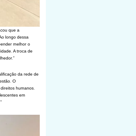
acou que a
“Ao longo dessa
eender melhor o
dade. A troca de
lhedor.”
lificação da rede de
estão. O
 direitos humanos.
lescentes em
”