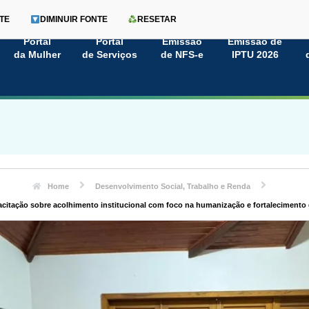
TE
DIMINUIR FONTE
RESETAR
Portal
Portal
Emissão
Emissão de
da Mulher
de Serviços
de NFS-e
IPTU 2026
Home
Desenvolvimento Social, Trabalho e Renda
acitação sobre acolhimento institucional com foco na humanização e fortalecimento 