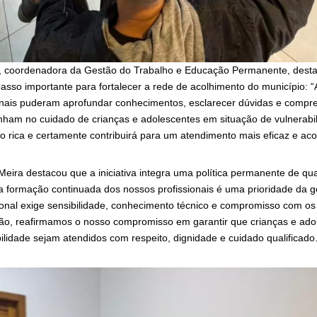
, coordenadora da Gestão do Trabalho e Educação Permanente, dest
asso importante para fortalecer a rede de acolhimento do município: 
ionais puderam aprofundar conhecimentos, esclarecer dúvidas e compr
am no cuidado de crianças e adolescentes em situação de vulnerabili
to rica e certamente contribuirá para um atendimento mais eficaz e aco
 Meira destacou que a iniciativa integra uma política permanente de qua
na formação continuada dos nossos profissionais é uma prioridade da g
cional exige sensibilidade, conhecimento técnico e compromisso com os
ão, reafirmamos o nosso compromisso em garantir que crianças e ado
ilidade sejam atendidos com respeito, dignidade e cuidado qualificado.