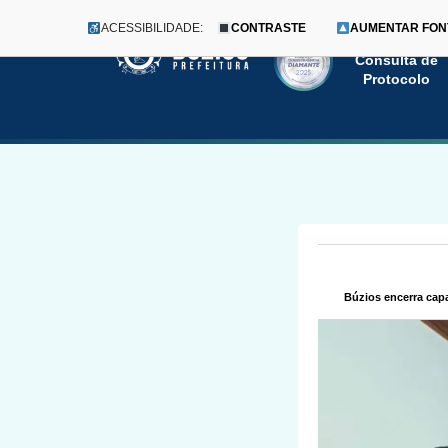
ACESSIBILIDADE:
CONTRASTE
AUMENTAR FON
Menu
Pular
Consulta de
Protocolo
para
o
conteúdo
Búzios encerra cap