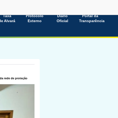
Taxa
Protocolo
Diário
Portal da
de Alvará
Externo
Oficial
Transparência
da rede de proteção