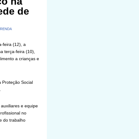
co na
ede de
 RENDA
feira (12), a
a terça-feira (10),
dimento a crianças e
 Proteção Social
.
 auxiliares e equipe
rofissional no
e do trabalho