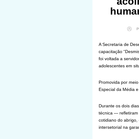
acol
human
P
A Secretaria de Dese
capacitação “Desmist
foi voltada a servid
adolescentes em situ
Promovida por meio
Especial da Média e 
Durante os dois dias
técnica — refletiram
cotidiano do abrigo,
intersetorial na gara