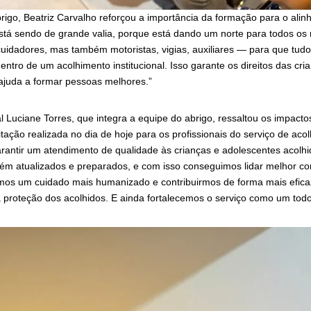
igo, Beatriz Carvalho reforçou a importância da formação para o alin
stá sendo de grande valia, porque está dando um norte para todos os 
idadores, mas também motoristas, vigias, auxiliares — para que tudo
ntro de um acolhimento institucional. Isso garante os direitos das cri
ajuda a formar pessoas melhores.”
al Luciane Torres, que integra a equipe do abrigo, ressaltou os impactos
itação realizada no dia de hoje para os profissionais do serviço de aco
rantir um atendimento de qualidade às crianças e adolescentes acolhi
ém atualizados e preparados, e com isso conseguimos lidar melhor co
rmos um cuidado mais humanizado e contribuirmos de forma mais efica
 proteção dos acolhidos. E ainda fortalecemos o serviço como um todo