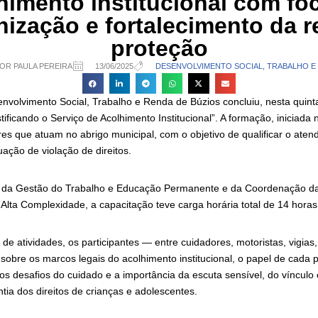
himento institucional com fo
ização e fortalecimento da r
proteção
OR PAULA PEREIRA
13/06/2025
DESENVOLVIMENTO SOCIAL, TRABALHO E
nvolvimento Social, Trabalho e Renda de Búzios concluiu, nesta quinta-
ificando o Serviço de Acolhimento Institucional”. A formação, iniciada n
ores que atuam no abrigo municipal, com o objetivo de qualificar o aten
ação de violação de direitos.
 da Gestão do Trabalho e Educação Permanente e da Coordenação da
Alta Complexidade, a capacitação teve carga horária total de 14 horas
 de atividades, os participantes — entre cuidadores, motoristas, vigias,
 sobre os marcos legais do acolhimento institucional, o papel de cada p
 os desafios do cuidado e a importância da escuta sensível, do vínculo 
ntia dos direitos de crianças e adolescentes.