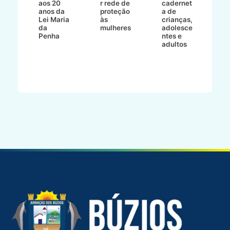
aos 20
r rede de
cadernet
pr
s
anos da
proteção
a de
n
s"
Lei Maria
às
crianças,
e
da
mulheres
adolesce
g
aç
Penha
ntes e
r
adultos
p
o
d
B