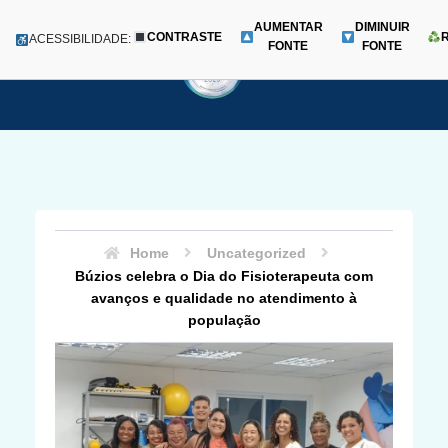
AUMENTAR
DIMINUIR
CONTRASTE
Menu
ACESSIBILIDADE:
FONTE
FONTE
Pular
para
o
conteúdo
Home
Uncategorized
Búzios celebra o Dia do Fisioterapeuta com
avanços e qualidade no atendimento à
população