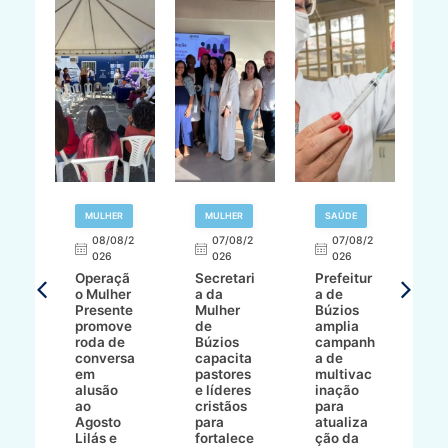
R
MULHER
MULHER
SAÚDE
E
08/08/2
07/08/2
07/08/2
026
026
026
T
Operaçã
Secretari
Prefeitur
H
o Mulher
a da
a de
p
8/2
Presente
Mulher
Búzios
w
promove
de
amplia
p
roda de
Búzios
campanh
a
tur
conversa
capacita
a de
o 
em
pastores
multivac
t
alusão
e líderes
inação
t
ré-
ao
cristãos
para
l
çõe
Agosto
para
atualiza
d
a
Lilás e
fortalece
ção da
p
a