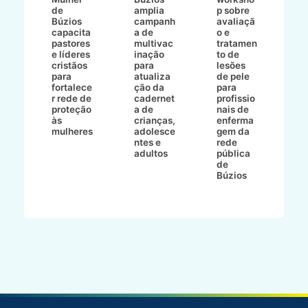
de
amplia
p sobre
a
Búzios
campanh
avaliaçã
B
e
capacita
a de
o e
p
pastores
multivac
tratamen
O
e líderes
inação
to de
a
cristãos
para
lesões
E
s
para
atualiza
de pele
il
to
fortalece
ção da
para
c
r rede de
cadernet
profissio
pa
ão
proteção
a de
nais de
ç
va
às
crianças,
enferma
a
mulheres
adolesce
gem da
d
ntes e
rede
r
-
adultos
pública
p
de
m
go
Búzios
l