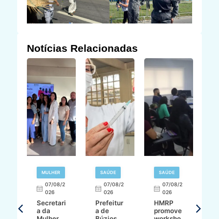
Notícias Relacionadas
MULHER
SAÚDE
SAÚDE
07/08/2
07/08/2
07/08/2
A
026
026
026
Secretari
Prefeitur
HMRP
A
a da
a de
promove
8/2
Mulher
Búzios
worksho