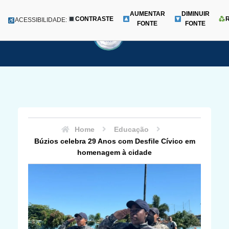
AUMENTAR
DIMINUIR
CONTRASTE
Menu
ACESSIBILIDADE:
FONTE
FONTE
Pular
para
o
conteúdo
Home
Educação
Búzios celebra 29 Anos com Desfile Cívico em
homenagem à cidade