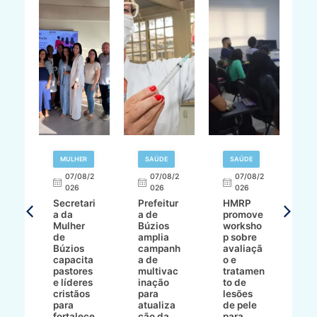
MULHER
SAÚDE
SAÚDE
07/08/2
07/08/2
07/08/2
A
026
026
026
Secretari
Prefeitur
HMRP
A
a da
a de
promove
8/2
Mulher
Búzios
worksho
de
amplia
p sobre
a
Búzios
campanh
avaliaçã
B
e
capacita
a de
o e
p
pastores
multivac
tratamen
O
e líderes
inação
to de
a
cristãos
para
lesões
E
s
para
atualiza
de pele
il
to
fortalece
ção da
para