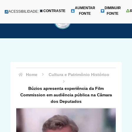
AUMENTAR
DIMINUIR
CONTRASTE
Menu
ACESSIBILIDADE:
FONTE
FONTE
Pular
para
o
conteúdo
Home
Cultura e Patrimônio Histórico
Búzios apresenta experiência da Film
Commission em audiência pública na Câmara
dos Deputados