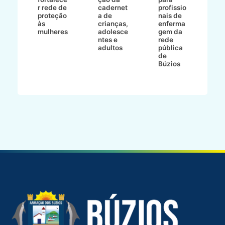
c
r rede de
cadernet
profissio
pa
ão
proteção
a de
nais de
ç
va
às
crianças,
enferma
a
mulheres
adolesce
gem da
d
ntes e
rede
r
-
adultos
pública
p
de
m
go
Búzios
l