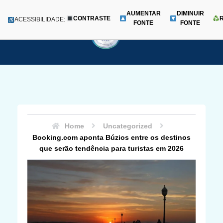
AUMENTAR
DIMINUIR
CONTRASTE
Menu
ACESSIBILIDADE:
FONTE
FONTE
Pular
para
o
conteúdo
Home
Uncategorized
Booking.com aponta Búzios entre os destinos
que serão tendência para turistas em 2026