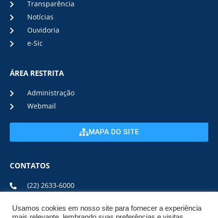
Transparência
Notícias
Ouvidoria
e-Sic
ÁREA RESTRITA
Administração
Webmail
MAPA DO SITE
CONTATOS
(22) 2633-6000
Usamos cookies em nosso site para fornecer a experiência
ENDEREÇO E HORÁRIO
mais relevante, lembrando suas preferências e visitas