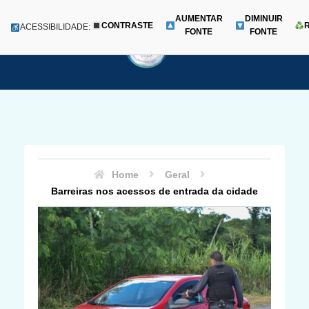
AUMENTAR
DIMINUIR
CONTRASTE
Menu
ACESSIBILIDADE:
FONTE
FONTE
Pular
para
o
conteúdo
Home
Geral
Barreiras nos acessos de entrada da cidade