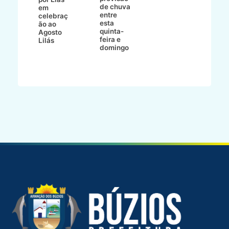
de chuva
i
em
entre
ni
celebraç
esta
ão ao
quinta-
Agosto
feira e
ho
Lilás
domingo