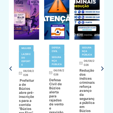
V
DEFESA
SEGURA
MULHER
N
CIVIL
NÇA
LAZER E
PÚBLICA
SEGURA
DO
,
NÇA
06/08/2
ESPORT
L
S
PÚBLICA
E
026
a
Redução
06/08/2
06/08/2
I
dos
026
8/2
026
p
índices
Defesa
p
Prefeitur
criminais
Civil de
s
a de
reforça
Búzios
c
ív
Búzios
avanço
alerta
a
abre pré-
da
para
s
:
inscriçõe
seguranç
rajadas
n
s para a
a pública
de vento
tr
corrida
em
e
p
go
"Búzios
Búzios
previsão
m
lga
por Elas"