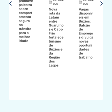
promove
R
026
026
palestra
o
sobre
r
Nova
Vagas
comport
n
e
rota da
disponív
amento
e
o
Latam
eis em
seguro
e
entre
Búzios:
no
v
o
Guarulho
Balcão
trânsito
o
s e Cabo
de
para a
C
ro
Frio
Emprego
melhor
C
fortalece
s divulga
idade
io
turismo
novas
de
oportuni
m
Búzios e
dades
ão
da
de
Região
trabalho
ca
dos
Lagos
ên
al
o