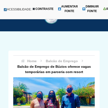
AUMENTAR
DIMINUIR
CONTRASTE
Menu
ACESSIBILIDADE:
FONTE
FONTE
Pular
para
o
conteúdo
Home
Balcão de Emprego
Balcão de Emprego de Búzios oferece vagas
temporárias em parceria com resort