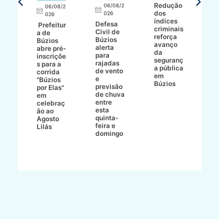
a
Redução
06/08/2
06/08/2
I
dos
026
8/2
026
p
índices
Defesa
p
Prefeitur
criminais
Civil de
s
a de
reforça
Búzios
c
ív
Búzios
avanço
alerta
a
abre pré-
da
para
s
:
inscriçõe
seguranç
rajadas
n
s para a
a pública
de vento
tr
corrida
em
e
p
go
"Búzios
Búzios
previsão
m
lga
por Elas"
de chuva
i
em
entre
ni
celebraç
esta
ão ao
quinta-
Agosto
feira e
ho
Lilás
domingo