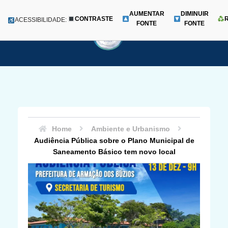
AUMENTAR
DIMINUIR
CONTRASTE
Menu
ACESSIBILIDADE:
FONTE
FONTE
Pular
para
o
conteúdo
Home
Ambiente e Urbanismo
Audiência Pública sobre o Plano Municipal de
Saneamento Básico tem novo local