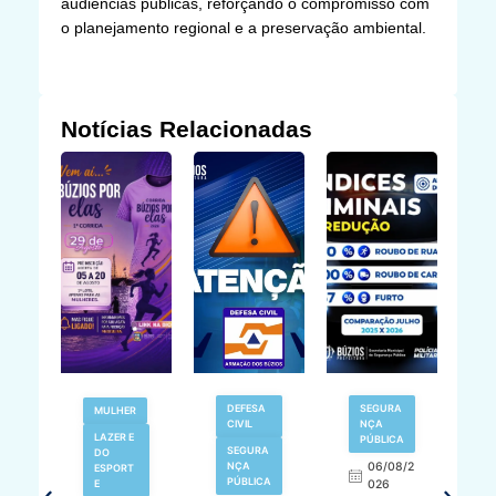
audiências públicas, reforçando o compromisso com
o planejamento regional e a preservação ambiental.
Notícias Relacionadas
V
DEFESA
SEGURA
MULHER
N
CIVIL
NÇA
LAZER E
PÚBLICA
SEGURA
DO
,
NÇA
06/08/2
ESPORT
L
S
PÚBLICA
E
026