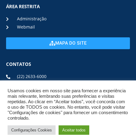
ÁREA RESTRITA
Administração
Webmail
MAPA DO SITE
CONTATOS
(22) 2633-6000
Usamos cookies em nosso site para fornecer a experiência
ENDEREÇO E HORÁRIO
mais relevante, lembrando suas preferências e visitas
repetidas. Ao clicar em “Aceitar todos”, você concorda com
o uso de TODOS os cookies. No entanto, você pode visitar
ESTRADA DA USINA, Nº 600 CENTRO, CEP: 28950-000
"Configurações de cookies" para fornecer um consentimento
DE SEGUNDA A SEXTA DE 08:00 ÀS 17:00
controlado.
Configurações Cookies
Aceitar todos
© 2026 NPI BRASIL. TODOS OS DIREITOS