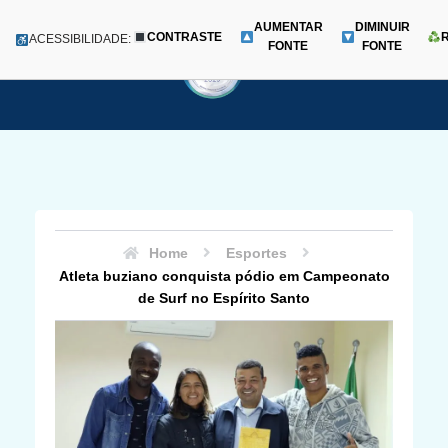
AUMENTAR
DIMINUIR
CONTRASTE
Menu
ACESSIBILIDADE:
FONTE
FONTE
Pular
para
o
conteúdo
Home
Esportes
Atleta buziano conquista pódio em Campeonato
de Surf no Espírito Santo