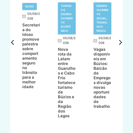
TURISM
DESENV
IDOSO
O E
OLVIMEN
05/08/2
V
DESENV
TO
N
026
OLVIMEN
SOCIAL,
TO
TRABAL
Secretari
H
ECONÔ
HO E
a do
M
MICO
RENDA
Idoso
l
8/2
05/08/2
05/08/2
promove
R
026
026
palestra
o
sobre
r
Nova
Vagas
comport
n
e
rota da
disponív
amento
e
o
Latam
eis em
seguro
e
entre
Búzios:
no
v
o
Guarulho
Balcão
trânsito
o
s e Cabo
de
para a
C
ro
Frio
Emprego
melhor
C
fortalece
s divulga
idade
io
turismo
novas
de
oportuni
m
Búzios e
dades
ão
da
de
Região
trabalho
ca
dos
Lagos
ên
al