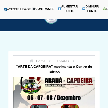
AUMENTAR
DIMINUIR
CONTRASTE
Menu
ACESSIBILIDADE:
FONTE
FONTE
Pular
para
o
conteúdo
Home
Esportes
“ARTE DA CAPOEIRA” movimenta o Centro de
Búzios