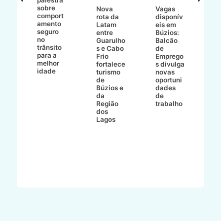
palestra
o
sobre
r
Nova
Vagas
comport
n
e
rota da
disponív
amento
e
o
Latam
eis em
seguro
e
entre
Búzios:
no
v
o
Guarulho
Balcão
trânsito
o
s e Cabo
de
para a
C
ro
Frio
Emprego
melhor
C
fortalece
s divulga
idade
io
turismo
novas
de
oportuni
m
Búzios e
dades
ão
da
de
Região
trabalho
ca
dos
Lagos
ên
al
o