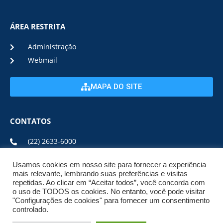
ÁREA RESTRITA
Administração
Webmail
MAPA DO SITE
CONTATOS
(22) 2633-6000
Usamos cookies em nosso site para fornecer a experiência
ENDEREÇO E HORÁRIO
mais relevante, lembrando suas preferências e visitas
repetidas. Ao clicar em “Aceitar todos”, você concorda com
o uso de TODOS os cookies. No entanto, você pode visitar
ESTRADA DA USINA, Nº 600 CENTRO, CEP: 28950-000
"Configurações de cookies" para fornecer um consentimento
DE SEGUNDA A SEXTA DE 08:00 ÀS 17:00
controlado.