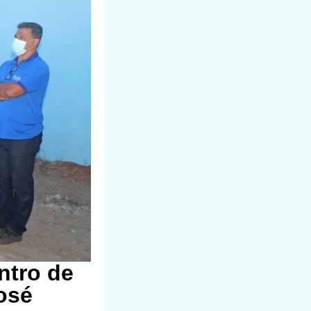
ntro de
osé