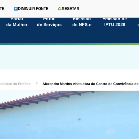
TE
DIMINUIR FONTE
RESETAR
Portal
Portal
Emissão
Emissão de
da Mulher
de Serviços
de NFS-e
IPTU 2026
abinete do Prefeito
Alexandre Martins visita obra do Centro de Convivência d