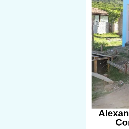
Alexan
Co