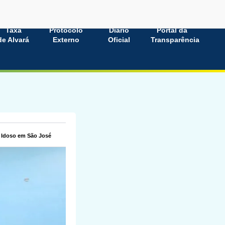
Taxa
Protocolo
Diário
Portal da
de Alvará
Externo
Oficial
Transparência
o Idoso em São José