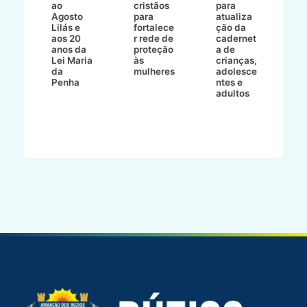
ao
cristãos
para
l
çõe
Agosto
para
atualiza
d
a
Lilás e
fortalece
ção da
p
a
aos 20
r rede de
cadernet
pr
s
anos da
proteção
a de
n
s"
Lei Maria
às
crianças,
e
da
mulheres
adolesce
g
aç
Penha
ntes e
r
adultos
p
o
d
B