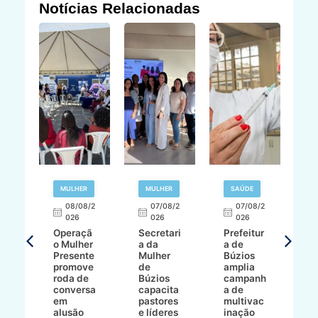
Notícias Relacionadas
R
MULHER
MULHER
SAÚDE
E
08/08/2
07/08/2
07/08/2
026
026
026
T
Operaçã
Secretari
Prefeitur
H
o Mulher
a da
a de
p
8/2
Presente
Mulher
Búzios
w
promove
de
amplia
p
roda de
Búzios
campanh
a
tur
conversa
capacita
a de
o 
em
pastores
multivac
t
alusão
e líderes
inação
t
ré-