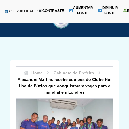
AUMENTAR
DIMINUIR
CONTRASTE
Menu
ACESSIBILIDADE:
FONTE
FONTE
Pular
para
o
conteúdo
Home
Gabinete do Prefeito
Alexandre Martins recebe equipes do Clube Hui
Hoa de Búzios que conquistaram vagas para o
mundial em Londres