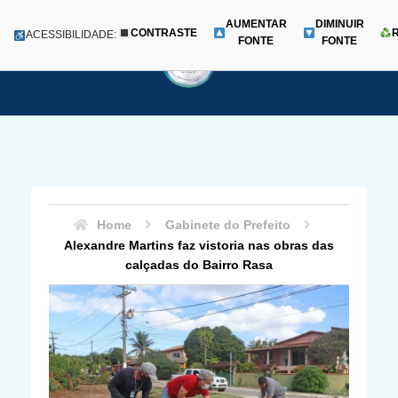
AUMENTAR
DIMINUIR
CONTRASTE
Menu
ACESSIBILIDADE:
FONTE
FONTE
Pular
para
o
conteúdo
Home
Gabinete do Prefeito
Alexandre Martins faz vistoria nas obras das
calçadas do Bairro Rasa