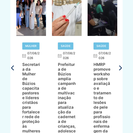
MULHER
SAÚDE
SAÚDE
07/08/2
07/08/2
07/08/2
A
026
026
026
Secretari
Prefeitur
HMRP
A
a da
a de
promove
8/2
Mulher
Búzios
worksho
de
amplia
p sobre
a
Búzios
campanh
avaliaçã
B
e
capacita
a de
o e
p
pastores
multivac
tratamen
O
e líderes
inação
to de
a
cristãos
para
lesões
E
s
para
atualiza
de pele
il
to
fortalece
ção da
para
c
r rede de
cadernet
profissio
pa
ão
proteção
a de
nais de
ç
va
às
crianças,
enferma
a
mulheres
adolesce
gem da
d