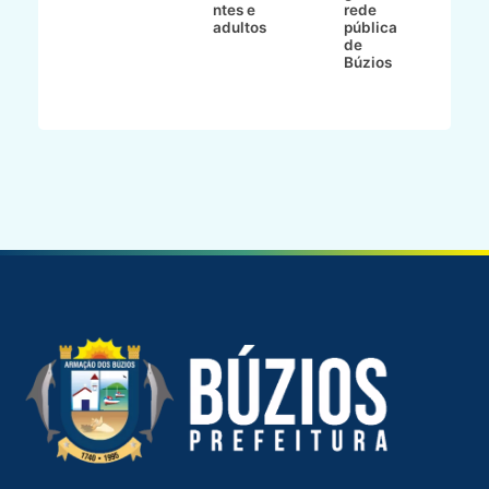
ntes e
rede
r
-
adultos
pública
p
de
m
go
Búzios
l