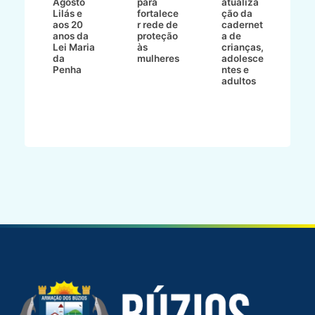
Agosto
para
atualiza
d
a
Lilás e
fortalece
ção da
p
a
aos 20
r rede de
cadernet
pr
s
anos da
proteção
a de
n
s"
Lei Maria
às
crianças,
e
da
mulheres
adolesce
g
aç
Penha
ntes e
r
adultos
p
o
d
B