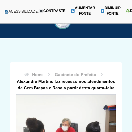
AUMENTAR
DIMINUIR
CONTRASTE
Menu
ACESSIBILIDADE:
FONTE
FONTE
Pular
para
o
conteúdo
Home
Gabinete do Prefeito
Alexandre Martins faz recesso nos atendimentos
de Cem Braças e Rasa a partir desta quarta-feira