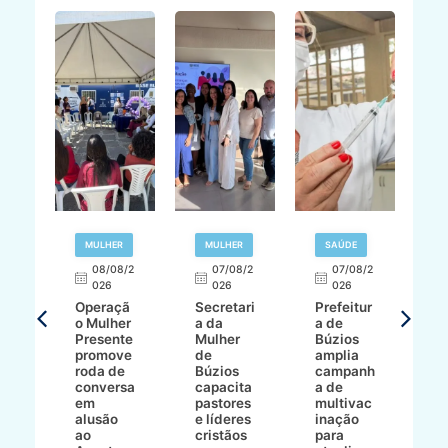
R
MULHER
MULHER
SAÚDE
E
08/08/2
07/08/2
07/08/2
026
026
026
T
Operaçã
Secretari
Prefeitur
H
o Mulher
a da
a de
p
8/2
Presente
Mulher
Búzios
w
promove
de
amplia
p
roda de
Búzios
campanh
a
tur
conversa
capacita
a de
o 
em
pastores
multivac
t
alusão
e líderes
inação
t
ré-
ao
cristãos
para
l
çõe