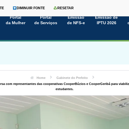
TE
DIMINUIR FONTE
RESETAR
Portal
Portal
Emissão
Emissão de
da Mulher
de Serviços
de NFS-e
IPTU 2026
Home
Gabinete do Prefeito
rsa com representantes das cooperativas CooperBúzios e CooperGeribá para viabiliza
estudantes.