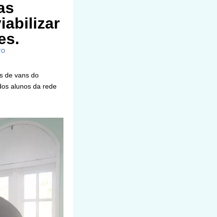
as
abilizar
es.
TO
as de vans do
dos alunos da rede