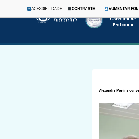
ACESSIBILIDADE:
CONTRASTE
AUMENTAR FON
Menu
Pular
Consulta de
Protocolo
para
o
conteúdo
Alexandre Martins conve