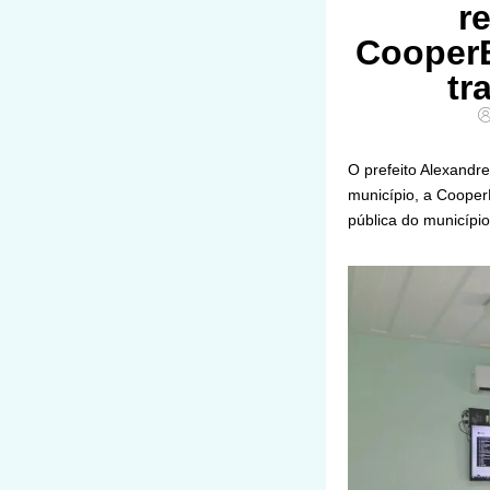
r
CooperB
tr
O prefeito Alexandre
município, a CooperB
pública do município