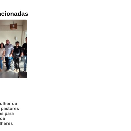
acionadas
ulher de
 pastores
os para
 de
lheres