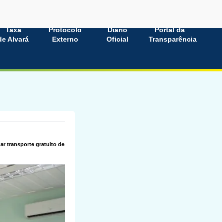
Taxa
Protocolo
Diário
Portal da
de Alvará
Externo
Oficial
Transparência
r transporte gratuito de