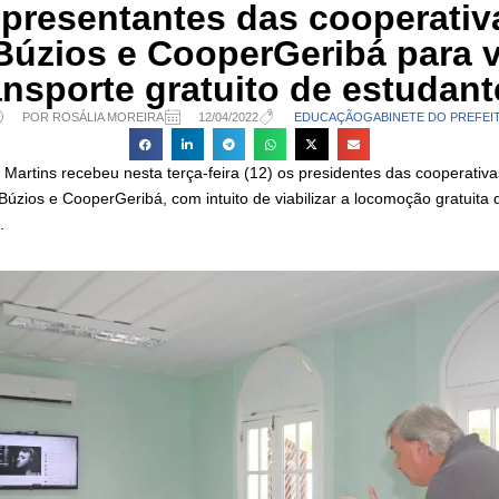
epresentantes das cooperativ
úzios e CooperGeribá para vi
ansporte gratuito de estudant
POR ROSÁLIA MOREIRA
12/04/2022
EDUCAÇÃO
GABINETE DO PREFEI
 Martins recebeu nesta terça-feira (12) os presidentes das cooperativ
úzios e CooperGeribá, com intuito de viabilizar a locomoção gratuita 
.