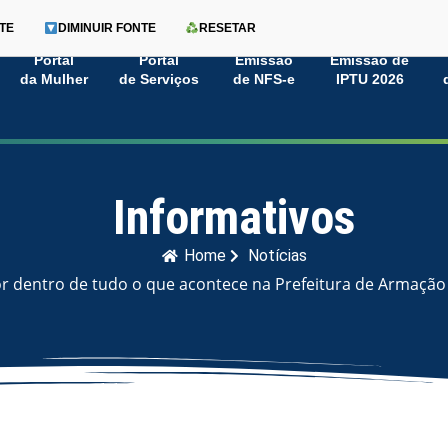
TE
DIMINUIR FONTE
RESETAR
Portal
Portal
Emissão
Emissão de
da Mulher
de Serviços
de NFS-e
IPTU 2026
Informativos
Home
Notícias
or dentro de tudo o que acontece na Prefeitura de Armação