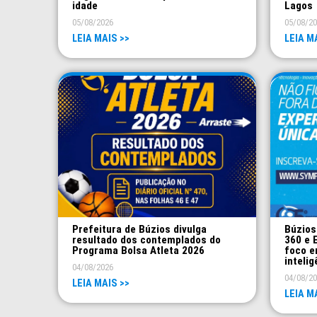
idade
Lagos
05/08/2026
05/08/2
LEIA MAIS >>
LEIA M
Prefeitura de Búzios divulga
Búzios
resultado dos contemplados do
360 e 
Programa Bolsa Atleta 2026
foco e
intelig
04/08/2026
04/08/2
LEIA MAIS >>
LEIA M