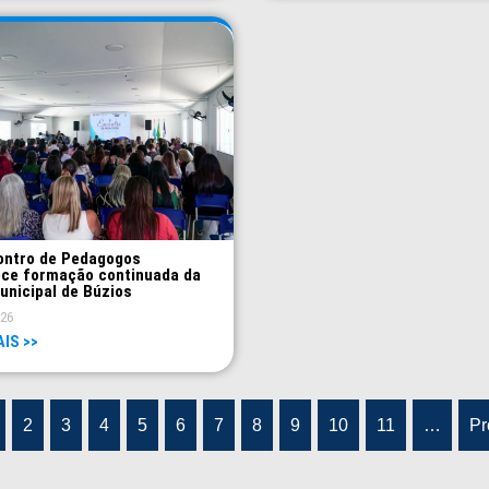
ontro de Pedagogos
ece formação continuada da
unicipal de Búzios
026
AIS >>
2
3
4
5
6
7
8
9
10
11
…
Pr