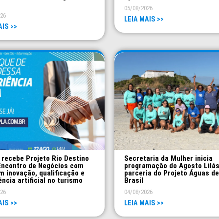
05/08/2026
026
LEIA MAIS >>
AIS >>
 recebe Projeto Rio Destino
Secretaria da Mulher inicia
Encontro de Negócios com
programação do Agosto Lilá
m inovação, qualificação e
parceria do Projeto Águas de
ência artificial no turismo
Brasil
026
04/08/2026
AIS >>
LEIA MAIS >>