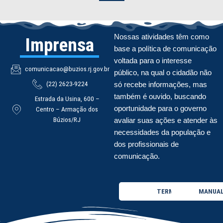
Nossas atividades têm como
Imprensa
base a política de comunicação
voltada para o interesse
comunicacao@buzios.rj.gov.br
público, na qual o cidadão não
(22) 2623-9224
só recebe informações, mas
também é ouvido, buscando
Estrada da Usina, 600 –
oportunidade para o governo
Centro – Armação dos
Búzios/RJ
avaliar suas ações e atender às
necessidades da população e
dos profissionais de
comunicação.
TERMO DE USO
MANUAL 