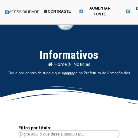
AUMENTAR
CONTRASTE
Menu
ACESSIBILIDADE:
FONTE
Pular
para
o
conteúdo
Informativos
Home
Notícias
Fique por dentro de tudo o que acontece na Prefeitura de Armação dos Búzios
Filtro por título: