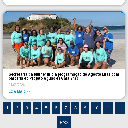
Secretaria da Mulher inicia programação do Agosto Lilás com
parceria do Projeto Águas de Gaia Brasil
04/08/2026
LEIA MAIS >>
1
2
3
4
5
6
7
8
9
10
11
…
Próx