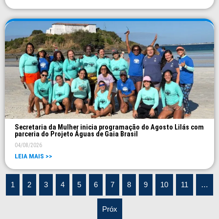
Secretaria da Mulher inicia programação do Agosto Lilás com
parceria do Projeto Águas de Gaia Brasil
04/08/2026
LEIA MAIS >>
1
2
3
4
5
6
7
8
9
10
11
…
Próx