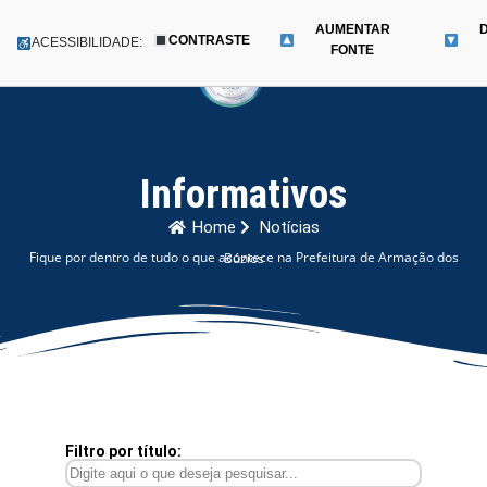
AUMENTAR
CONTRASTE
Menu
ACESSIBILIDADE:
FONTE
Pular
para
o
conteúdo
Informativos
Home
Notícias
Fique por dentro de tudo o que acontece na Prefeitura de Armação dos Búzios
Filtro por título: