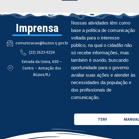
Nossas atividades têm como
Imprensa
base a política de comunicação
voltada para o interesse
comunicacao@buzios.rj.gov.br
público, na qual o cidadão não
(22) 2623-9224
só recebe informações, mas
também é ouvido, buscando
Estrada da Usina, 600 –
oportunidade para o governo
Centro – Armação dos
Búzios/RJ
avaliar suas ações e atender às
necessidades da população e
dos profissionais de
comunicação.
TERMO DE USO
MANUAL 