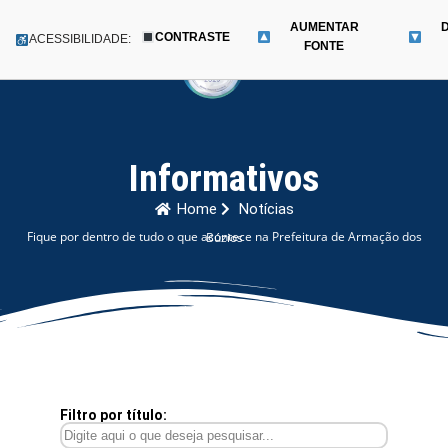
AUMENTAR
CONTRASTE
Menu
ACESSIBILIDADE:
FONTE
Pular
para
o
conteúdo
Informativos
Home
Notícias
Fique por dentro de tudo o que acontece na Prefeitura de Armação dos Búzios
Filtro por título: