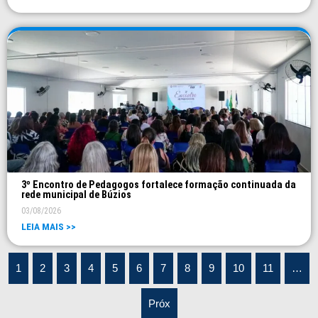
3º Encontro de Pedagogos fortalece formação continuada da
rede municipal de Búzios
03/08/2026
LEIA MAIS >>
1
2
3
4
5
6
7
8
9
10
11
…
Próx