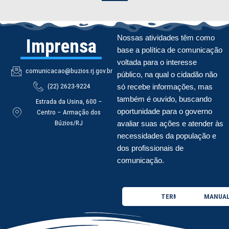
Nossas atividades têm como
Imprensa
base a política de comunicação
voltada para o interesse
comunicacao@buzios.rj.gov.br
público, na qual o cidadão não
(22) 2623-9224
só recebe informações, mas
também é ouvido, buscando
Estrada da Usina, 600 –
oportunidade para o governo
Centro – Armação dos
Búzios/RJ
avaliar suas ações e atender às
necessidades da população e
dos profissionais de
comunicação.
TERMO DE USO
MANUAL 