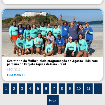
Secretaria da Mulher inicia programação do Agosto Lilás com
parceria do Projeto Águas de Gaia Brasil
04/08/2026
LEIA MAIS >>
1
2
3
4
5
6
7
8
9
10
11
…
Próx