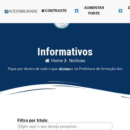
AUMENTAR
CONTRASTE
Menu
ACESSIBILIDADE:
FONTE
Pular
para
o
conteúdo
Informativos
Home
Notícias
Fique por dentro de tudo o que acontece na Prefeitura de Armação dos Búzios
Filtro por título: