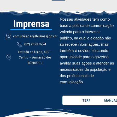
Nossas atividades têm como
Imprensa
base a política de comunicação
voltada para o interesse
comunicacao@buzios.rj.gov.br
público, na qual o cidadão não
(22) 2623-9224
só recebe informações, mas
também é ouvido, buscando
Estrada da Usina, 600 –
oportunidade para o governo
Centro – Armação dos
Búzios/RJ
avaliar suas ações e atender às
necessidades da população e
dos profissionais de
comunicação.
TERMO DE USO
MANUAL 