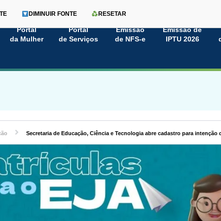
TE
DIMINUIR FONTE
RESETAR
Portal
Portal
Emissão
Emissão de
da Mulher
de Serviços
de NFS-e
IPTU 2026
ção
Secretaria de Educação, Ciência e Tecnologia abre cadastro para intenção 