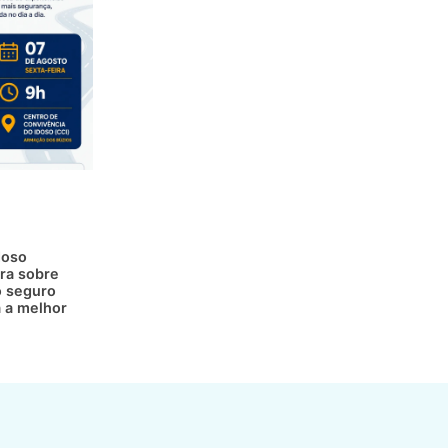
doso
ra sobre
 seguro
a a melhor