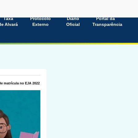
Taxa
Protocolo
Diário
Portal da
de Alvará
Externo
Oficial
Transparência
de matrícula no EJA 2022