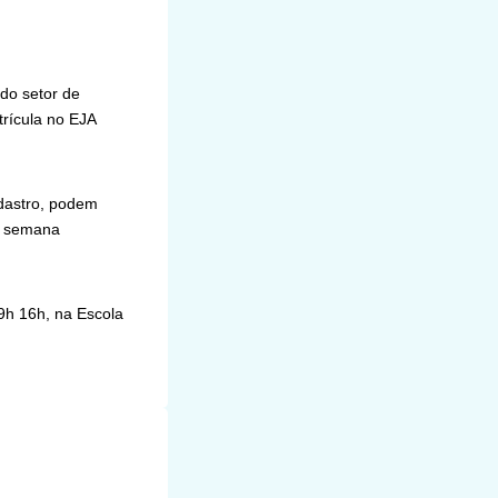
 do setor de
trícula no EJA
adastro, podem
 semana
9h 16h, na Escola