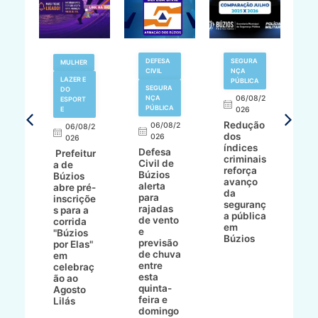
V
DEFESA
SEGURA
MULHER
N
CIVIL
NÇA
LAZER E
PÚBLICA
SEGURA
DO
,
NÇA
06/08/2
ESPORT
L
S
PÚBLICA
E
026
a
Redução
06/08/2
06/08/2
I
dos
026
8/2
026
p
índices
Defesa
p
Prefeitur
criminais
Civil de
s
a de
reforça
Búzios
c
ív
Búzios
avanço
alerta
a
abre pré-
da
para
s
:
inscriçõe
seguranç
rajadas
n
s para a
a pública
de vento
tr
corrida
em
e
p
go
"Búzios
Búzios
previsão
m
lga
por Elas"
de chuva
i
em
entre
ni
celebraç
esta
ão ao
quinta-
Agosto
feira e
ho
Lilás
domingo