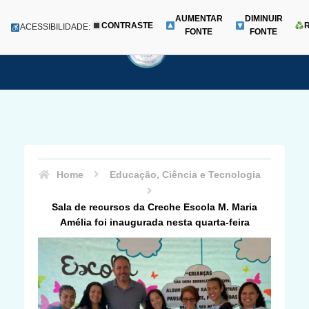
AUMENTAR
DIMINUIR
CONTRASTE
Menu
ACESSIBILIDADE:
FONTE
FONTE
Pular
para
o
conteúdo
Home
Educação, Ciência e Tecnologia
Sala de recursos da Creche Escola M. Maria
Amélia foi inaugurada nesta quarta-feira