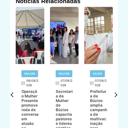
Notícias Relacionadas
R
MULHER
MULHER
SAÚDE
E
08/08/2
07/08/2
07/08/2
026
026
026
T
Operaçã
Secretari
Prefeitur
H
o Mulher
a da
a de
p
8/2
Presente
Mulher
Búzios
w
promove
de
amplia
p
roda de
Búzios
campanh
a
tur
conversa
capacita
a de
o 
em
pastores
multivac
t
alusão
e líderes
inação
t
ré-