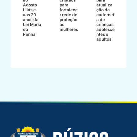
ao
cristãos
para
l
çõe
Agosto
para
atualiza
d
a
Lilás e
fortalece
ção da
p
a
aos 20
r rede de
cadernet
pr
s
anos da
proteção
a de
n
s"
Lei Maria
às
crianças,
e
da
mulheres
adolesce
g
aç
Penha
ntes e
r
adultos
p
o
d
B