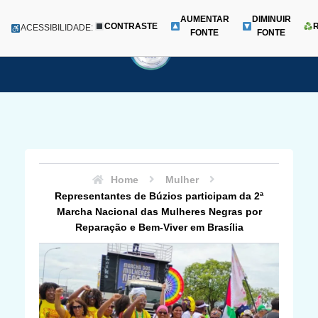
AUMENTAR
DIMINUIR
CONTRASTE
Menu
ACESSIBILIDADE:
FONTE
FONTE
Pular
para
o
conteúdo
Home
Mulher
Representantes de Búzios participam da 2ª
Marcha Nacional das Mulheres Negras por
Reparação e Bem-Viver em Brasília