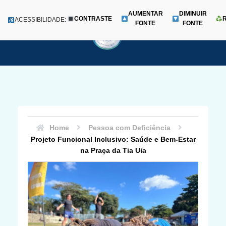
AUMENTAR
DIMINUIR
CONTRASTE
Menu
ACESSIBILIDADE:
FONTE
FONTE
Pular
para
o
conteúdo
Home
Pessoa com Deficiência
Projeto Funcional Inclusivo: Saúde e Bem-Estar
na Praça da Tia Uia