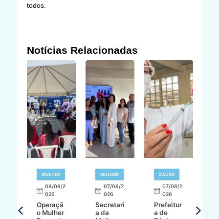
todos.
Notícias Relacionadas
R
MULHER
MULHER
SAÚDE
E
08/08/2
07/08/2
07/08/2
026
026
026
T
Operaçã
Secretari
Prefeitur
H
o Mulher
a da
a de
p
8/2