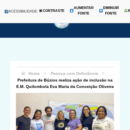
AUMENTAR
DIMINUIR
CONTRASTE
Menu
ACESSIBILIDADE:
FONTE
FONTE
Pular
para
o
conteúdo
Home
Pessoa com Deficiência
Prefeitura de Búzios realiza ação de inclusão na
E.M. Quilombola Eva Maria da Conceição Oliveira