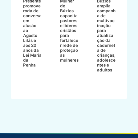
Presente
Mulher
Búzios
w
promove
de
amplia
p
roda de
Búzios
campanh
a
tur
conversa
capacita
a de
o 
em
pastores
multivac
t
alusão
e líderes
inação
t
ré-
ao
cristãos
para
l
çõe
Agosto
para
atualiza
d
a
Lilás e
fortalece
ção da
p
a
aos 20
r rede de
cadernet
pr
s
anos da
proteção
a de
n
s"
Lei Maria
às
crianças,
e
da
mulheres
adolesce
g
aç
Penha
ntes e
r
adultos
p
o
d
B