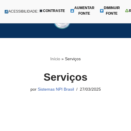
AUMENTAR
DIMINUIR
CONTRASTE
Menu
ACESSIBILIDADE:
FONTE
FONTE
Pular
para
o
conteúdo
Início
»
Serviços
Serviços
por
Sistemas NPI Brasil
27/03/2025