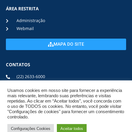
ÁREA RESTRITA
Administração
Webmail
MAPA DO SITE
CONTATOS
(22) 2633-6000
Usamos cookies em nosso site para fornecer a experiência
ENDEREÇO E HORÁRIO
mais relevante, lembrando suas preferências e visitas
repetidas. Ao clicar em “Aceitar todos”, você concorda com
o uso de TODOS os cookies. No entanto, você pode visitar
ESTRADA DA USINA, Nº 600 CENTRO, CEP: 28950-000
"Configurações de cookies" para fornecer um consentimento
DE SEGUNDA A SEXTA DE 08:00 ÀS 17:00
controlado.
Configurações Cookies
Aceitar todos