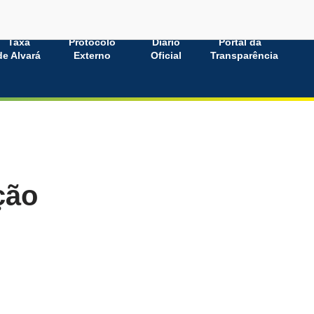
Taxa
Protocolo
Diário
Portal da
de Alvará
Externo
Oficial
Transparência
ção