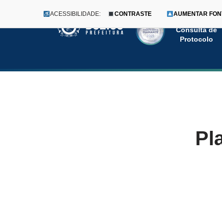
ACESSIBILIDADE:
CONTRASTE
AUMENTAR FON
Menu
Pular
Consulta de
Protocolo
para
o
conteúdo
Pl