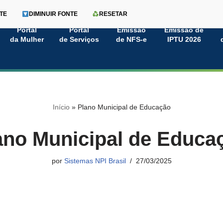
TE
DIMINUIR FONTE
RESETAR
Portal
Portal
Emissão
Emissão de
da Mulher
de Serviços
de NFS-e
IPTU 2026
Início
»
Plano Municipal de Educação
ano Municipal de Educa
por
Sistemas NPI Brasil
27/03/2025