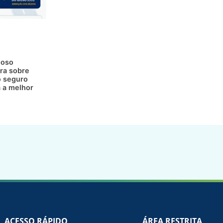
doso
ra sobre
 seguro
a a melhor
ACESSO RÁPIDO
ÁREA RESTRITA