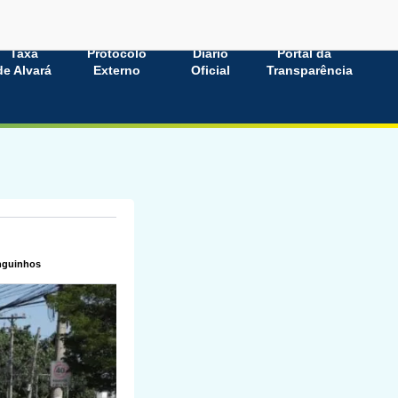
Taxa
Protocolo
Diário
Portal da
de Alvará
Externo
Oficial
Transparência
anguinhos