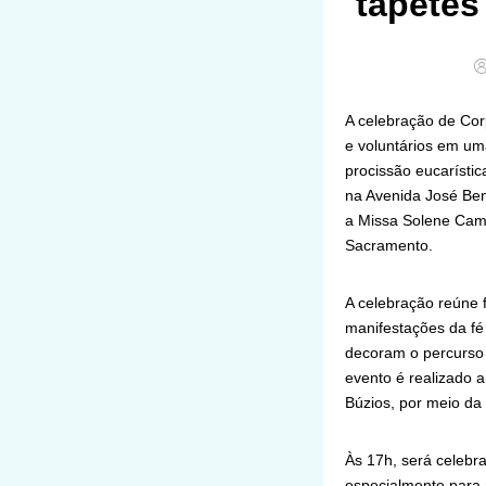
tapetes
A celebração de Corp
e voluntários em um
procissão eucarístic
na Avenida José Bent
a Missa Solene Camp
Sacramento.
A celebração reúne 
manifestações da fé
decoram o percurso 
evento é realizado 
Búzios, por meio da 
Às 17h, será celebr
especialmente para r