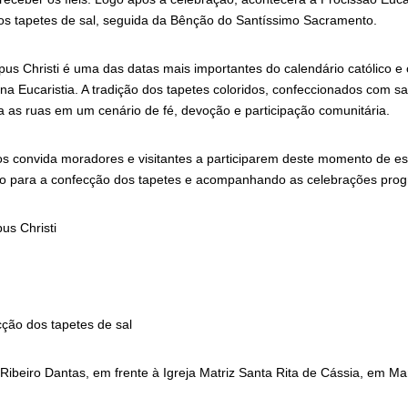
s tapetes de sal, seguida da Bênção do Santíssimo Sacramento.
us Christi é uma das datas mais importantes do calendário católico e
 na Eucaristia. A tradição dos tapetes coloridos, confeccionados com s
a as ruas em um cenário de fé, devoção e participação comunitária.
os convida moradores e visitantes a participarem deste momento de esp
ndo para a confecção dos tapetes e acompanhando as celebrações prog
s Christi
cção dos tapetes de sal
Ribeiro Dantas, em frente à Igreja Matriz Santa Rita de Cássia, em M