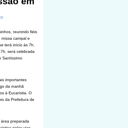
issão em
CO
inhos, reunindo fiéis
, missa campal e
 terá início às 7h,
17h, será celebrada
o Santíssimo
ais importantes
ongo da manhã
s à Eucaristia. O
io da Prefeitura de
m área preparada
ística pelas vias