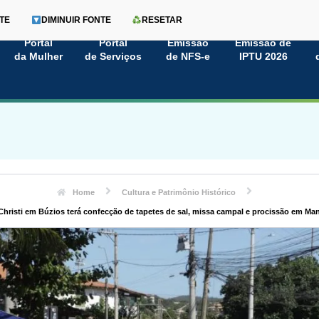
TE
DIMINUIR FONTE
RESETAR
Portal
Portal
Emissão
Emissão de
da Mulher
de Serviços
de NFS-e
IPTU 2026
Home
Cultura e Patrimônio Histórico
hristi em Búzios terá confecção de tapetes de sal, missa campal e procissão em M