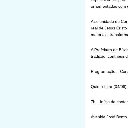
ornamentadas com o
A solenidade de Corp
real de Jesus Cristo
materiais, transform
A Prefeitura de Búzi
tradição, contribui
Programação – Corpu
Quinta-feira (04/06)
7h – Início da confe
Avenida José Bento 