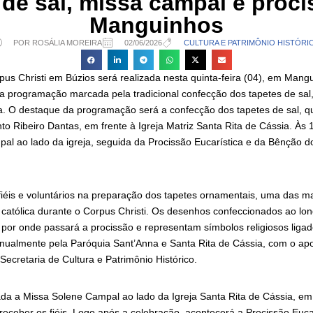
 de sal, missa campal e proc
Manguinhos
POR ROSÁLIA MOREIRA
02/06/2026
CULTURA E PATRIMÔNIO HISTÓRI
us Christi em Búzios será realizada nesta quinta-feira (04), em Mangu
a programação marcada pela tradicional confecção dos tapetes de sal
a. O destaque da programação será a confecção dos tapetes de sal, que
o Ribeiro Dantas, em frente à Igreja Matriz Santa Rita de Cássia. Às 
al ao lado da igreja, seguida da Procissão Eucarística e da Bênção d
fiéis e voluntários na preparação dos tapetes ornamentais, uma das m
 católica durante o Corpus Christi. Os desenhos confeccionados ao l
por onde passará a procissão e representam símbolos religiosos ligado
anualmente pela Paróquia Sant’Anna e Santa Rita de Cássia, com o apo
Secretaria de Cultura e Patrimônio Histórico.
ada a Missa Solene Campal ao lado da Igreja Santa Rita de Cássia, e
eceber os fiéis. Logo após a celebração, acontecerá a Procissão Eucar