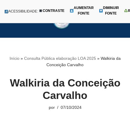
AUMENTAR
DIMINUIR
CONTRASTE
Menu
ACESSIBILIDADE:
FONTE
FONTE
Pular
para
o
conteúdo
Início
»
Consulta Pública elaboração LOA 2025
»
Walkiria da
Conceição Carvalho
Walkiria da Conceição
Carvalho
por
07/10/2024