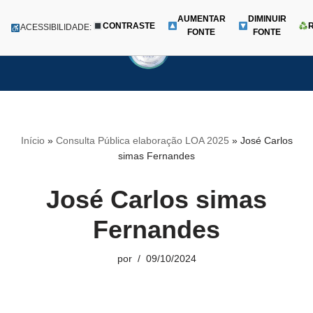
AUMENTAR
DIMINUIR
CONTRASTE
Menu
ACESSIBILIDADE:
FONTE
FONTE
Pular
para
o
conteúdo
Início
»
Consulta Pública elaboração LOA 2025
»
José Carlos
simas Fernandes
José Carlos simas
Fernandes
por
09/10/2024