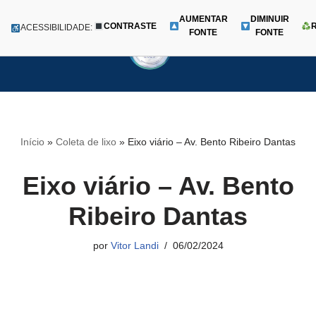
AUMENTAR
DIMINUIR
CONTRASTE
Menu
ACESSIBILIDADE:
FONTE
FONTE
Pular
para
o
conteúdo
Início
»
Coleta de lixo
»
Eixo viário – Av. Bento Ribeiro Dantas
Eixo viário – Av. Bento
Ribeiro Dantas
por
Vitor Landi
06/02/2024