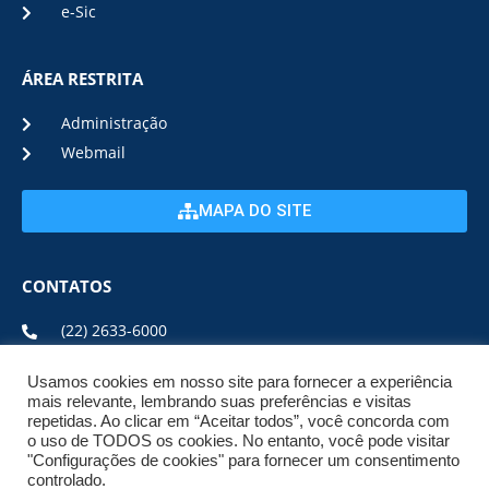
e-Sic
ÁREA RESTRITA
Administração
Webmail
MAPA DO SITE
CONTATOS
(22) 2633-6000
Usamos cookies em nosso site para fornecer a experiência
ENDEREÇO E HORÁRIO
mais relevante, lembrando suas preferências e visitas
repetidas. Ao clicar em “Aceitar todos”, você concorda com
o uso de TODOS os cookies. No entanto, você pode visitar
ESTRADA DA USINA, Nº 600 CENTRO, CEP: 28950-000
"Configurações de cookies" para fornecer um consentimento
DE SEGUNDA A SEXTA DE 08:00 ÀS 17:00
controlado.