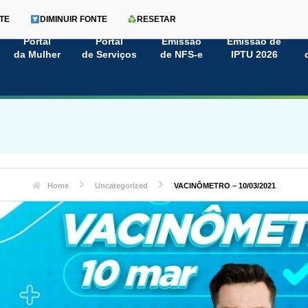
TE
DIMINUIR FONTE
RESETAR
Portal
Portal
Emissão
Emissão de
da Mulher
de Serviços
de NFS-e
IPTU 2026
Home
Uncategorized
VACINÔMETRO – 10/03/2021