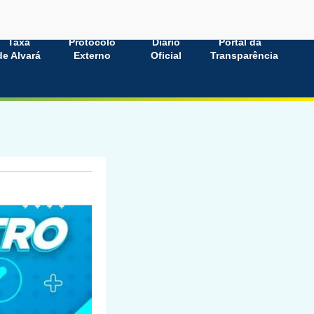
Taxa
Protocolo
Diário
Portal da
de Alvará
Externo
Oficial
Transparência