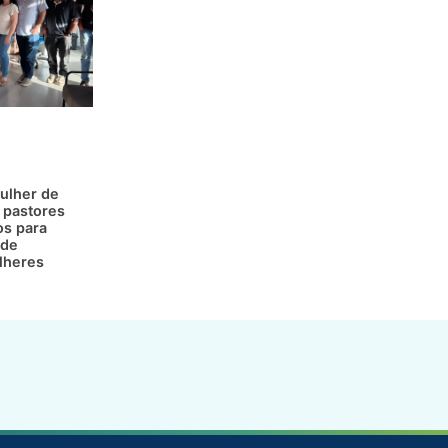
ulher de
 pastores
os para
 de
lheres