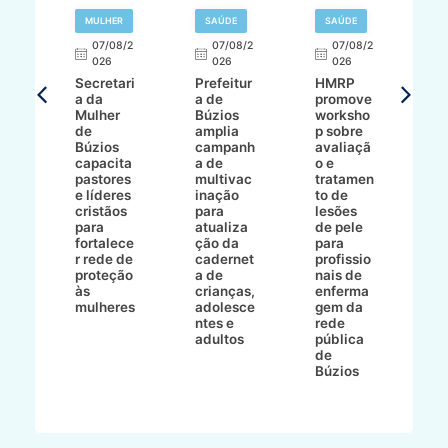
MULHER
SAÚDE
SAÚDE
07/08/2
07/08/2
07/08/2
A
026
026
026
Secretari
Prefeitur
HMRP
A
a da
a de
promove
8/2
Mulher
Búzios
worksho
de
amplia
p sobre
a
Búzios
campanh
avaliaçã
B
e
capacita
a de
o e
p
pastores
multivac
tratamen
O
e líderes
inação
to de
a
cristãos
para
lesões
E
s
para
atualiza
de pele
il
to
fortalece
ção da
para
c
r rede de
cadernet
profissio
pa
ão
proteção
a de
nais de
ç
va
às
crianças,
enferma
a
mulheres
adolesce
gem da
d
ntes e
rede
r
-
adultos
pública
p
de
m
go
Búzios
l