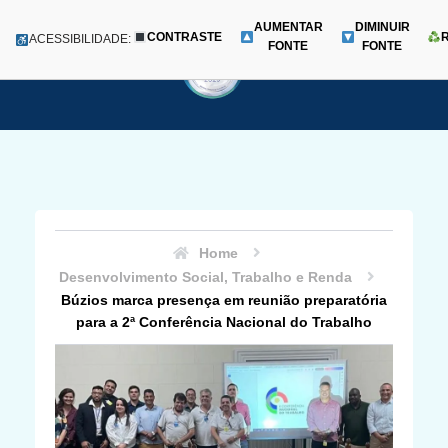
AUMENTAR
DIMINUIR
CONTRASTE
Menu
ACESSIBILIDADE:
FONTE
FONTE
Pular
para
o
conteúdo
Home
Desenvolvimento Social, Trabalho e Renda
Búzios marca presença em reunião preparatória
para a 2ª Conferência Nacional do Trabalho